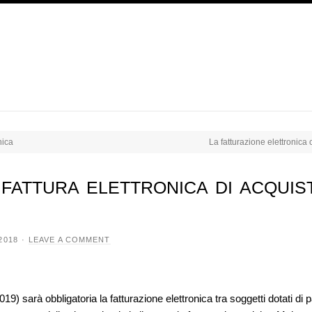
nica
La fatturazione elettronic
attura elettronica di acquist
2018
·
LEAVE A COMMENT
9) sarà obbligatoria la fatturazione elettronica tra soggetti dotati di 