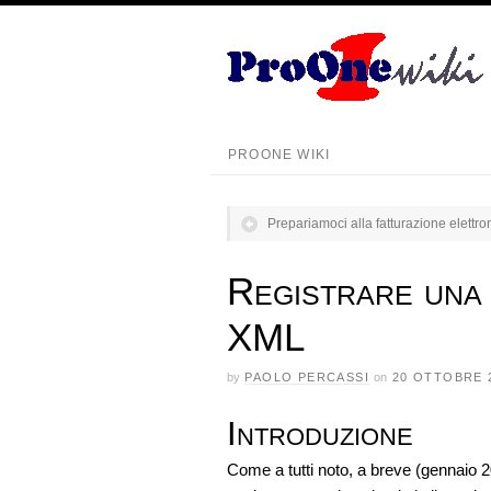
PROONE WIKI
Prepariamoci alla fatturazione elettro
Registrare una f
XML
by
PAOLO PERCASSI
on
20 OTTOBRE 
Introduzione
Come a tutti noto, a breve (gennaio 201