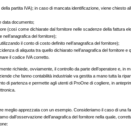
ite della partita IVA); in caso di mancata identificazione, viene chiesto a
o e data documento;
nitore (così come dichiarate dal fornitore nelle scadenze della fattura e
nell’anagrafica del fornitore);
utilizzando il conto di costo definito nell’anagrafica del fornitore);
ncidenza di aliquota tra quello dichiarato nell’anagrafica del fornitore 
nare il codice IVA corretto.
nte richiede, ovviamente, il controllo da parte dell’operatore e, in mo
de che fanno contabilità industriale va gestita a mano tutta la riparti
unto di partenza e permette agli utenti di ProOne di cogliere, in antepr
ttronica.
re meglio apprezzata con un esempio. Consideriamo il caso di una fatt
 dall’osservazione dell’anagrafica del fornitore nella quale, correttame
ione: