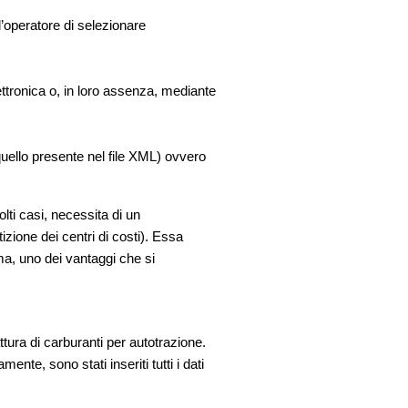
ll’operatore di selezionare
lettronica o, in loro assenza, mediante
e quello presente nel file XML) ovvero
lti casi, necessita di un
zione dei centri di costi). Essa
ima, uno dei vantaggi che si
ura di carburanti per autotrazione.
nte, sono stati inseriti tutti i dati