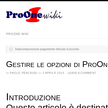
PROONE WIKI
Autocomposizione pagamento ritenute d’acconto
Gestire le opzioni di ProOn
by
PAOLO PERCASSI
on
3 APRILE 2015
·
LEAVE A COMMENT
Introduzione
Questo articolo è destinat